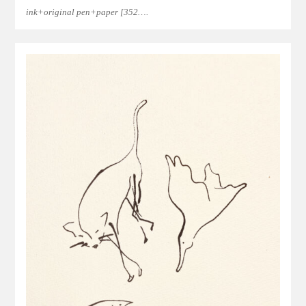
ink+original pen+paper [352….