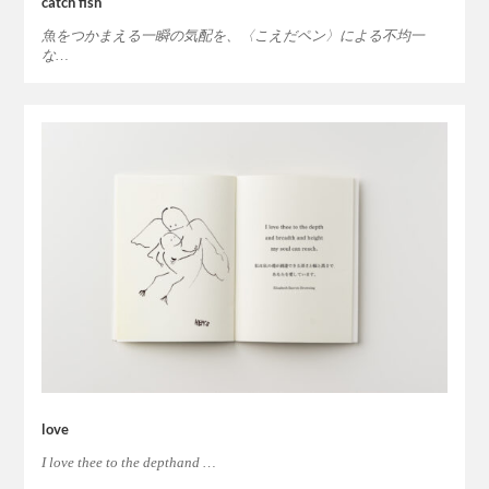
catch fish
魚をつかまえる一瞬の気配を、〈こえだペン〉による不均一
な…
love
I love thee to the depthand …