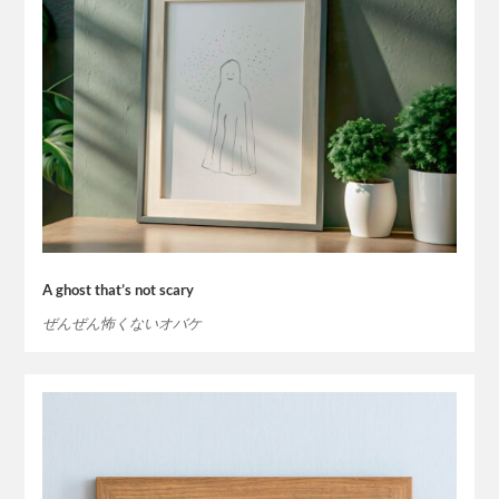
A ghost that’s not scary
ぜんぜん怖くないオバケ