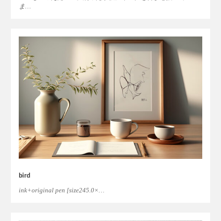
ま…
bird
ink+original pen [size245.0×…