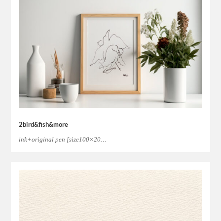
2bird&fish&more
ink+original pen [size100×20…