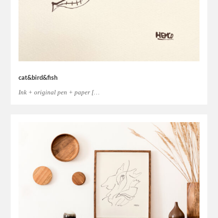
cat&bird&fish
Ink + original pen + paper […