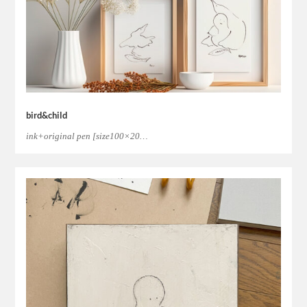
bird&child
ink+original pen [size100×20…