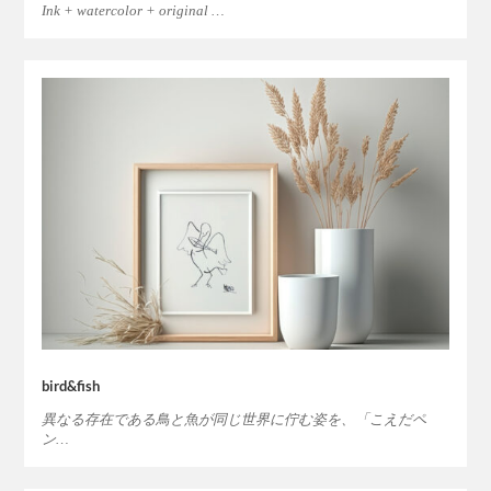
Ink + watercolor + original …
bird&fish
異なる存在である鳥と魚が同じ世界に佇む姿を、「こえだペ
ン…